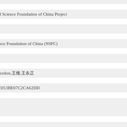
l Science Foundation of China Project
ence Foundation of China (NSFC)
ordon,王维,王永正
DE053BE07C2CA62DD