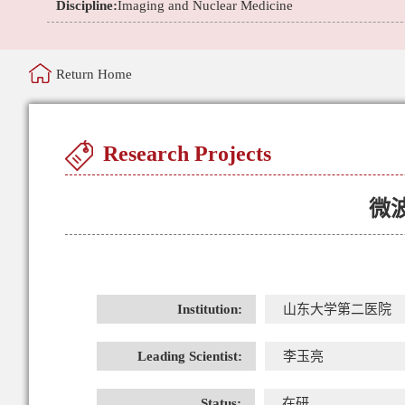
Discipline:
Imaging and Nuclear Medicine
Return Home
Research Projects
微
Institution:
山东大学第二医院
Leading Scientist:
李玉亮
Status:
在研