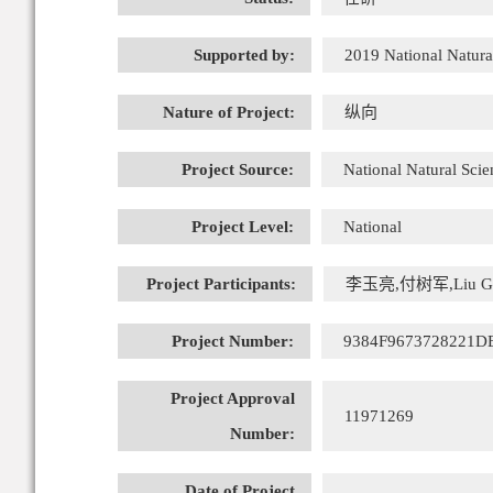
Supported by:
2019 National Natura
Nature of Project:
纵向
Project Source:
National Natural Sci
Project Level:
National
Project Participants:
李玉亮,付树军,Liu G
Project Number:
9384F9673728221
Project Approval
11971269
Number:
Date of Project