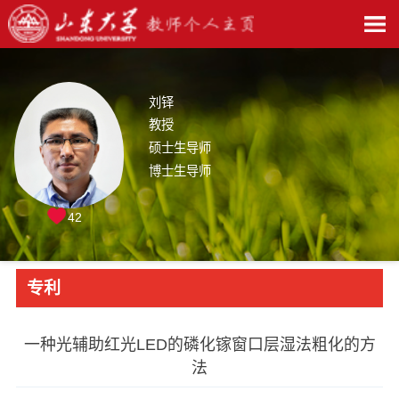
刘铎
教授
硕士生导师
博士生导师
42
专利
一种光辅助红光LED的磷化镓窗口层湿法粗化的方
法