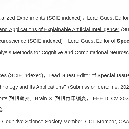
sualized Experiments (SCIE indexed)
，
Lead Guest Editor
d Applications of Explainable Artificial Intelligence"
(Su
Neuroscience (SCIE indexed)
，
Lead Guest Editor of
Spec
alysis Methods for Cognitive and Computational Neurosc
nces (SCIE indexed)
，Lead Guest Editor of
Special Issu
chnology and Its Applications
"
(Submission deadline: 202
orts
期刊编委，
Brain-X
期刊
青年编委，
IEEE DLCV 202
会
, Cognitive Science Society Member, CCF Member, CA