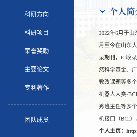
个人简
科研方向
科研项目
2022年6月
月至今在山东
荣誉奖励
录
期刊，EI收
主要论文
然科学基金、
教改课题等多
专利著作
机器人大赛-B
秀班主任等多个
机接口（BCI
团队成员
个人主页：
http