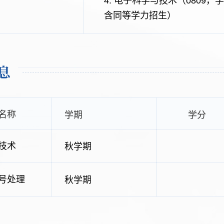
4. 电子科学与技术（0809
含同等学力招生）
息
名称
学期
学分
技术
秋学期
号处理
秋学期