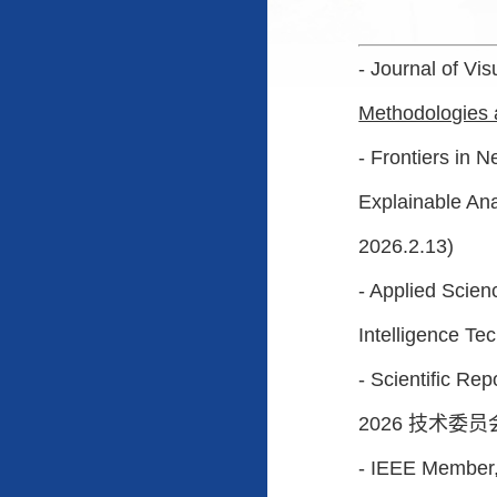
- Journal of Vi
Methodologies an
- Frontiers in 
Explainable An
2026.2.13)
- Applied Scie
Intelligence Te
-
Scientific Rep
2026
技术委员
- IEEE Member