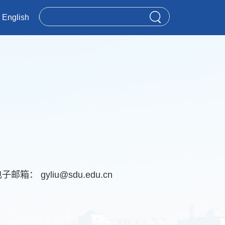
English
电子邮箱：
gyliu@sdu.edu.cn