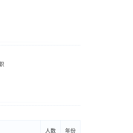
职
人数
年份