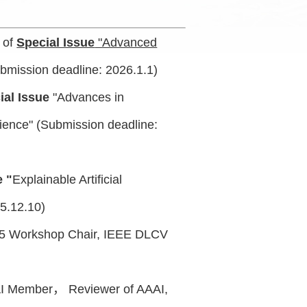
 of
Special Issue
"Advanced
bmission deadline: 2026.1.1)
ial Issue
"Advances in
ience"
(Submission deadline:
e "
Explainable Artificial
5.12.10)
5
Workshop Chair,
IEEE DLCV
AI Member， Reviewer of AAAI,