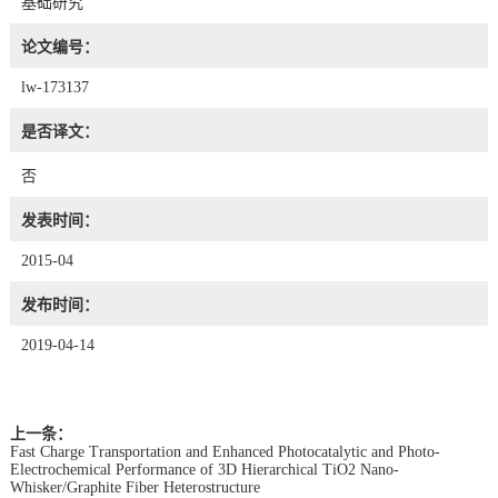
基础研究
论文编号：
lw-173137
是否译文：
否
发表时间：
2015-04
发布时间：
2019-04-14
上一条：
Fast Charge Transportation and Enhanced Photocatalytic and Photo-
Electrochemical Performance of 3D Hierarchical TiO2 Nano-
Whisker/Graphite Fiber Heterostructure