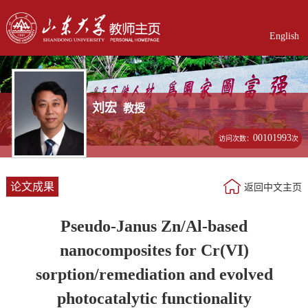
English
刘宏
教授
00101993
访问次数：
次
论文成果
返回中文主页
Pseudo-Janus Zn/Al-based
nanocomposites for Cr(VI)
sorption/remediation and evolved
photocatalytic functionality