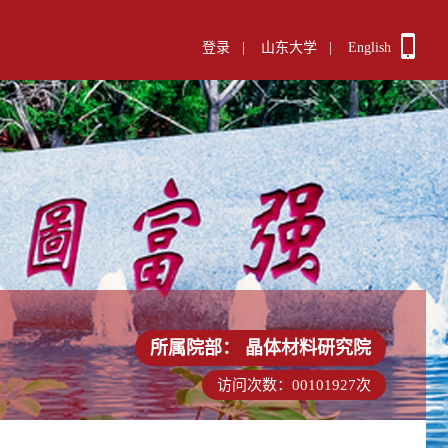
登录
|
山东大学
|
English
所属院部：
晶体材料研究院
访问次数：
00101927
次