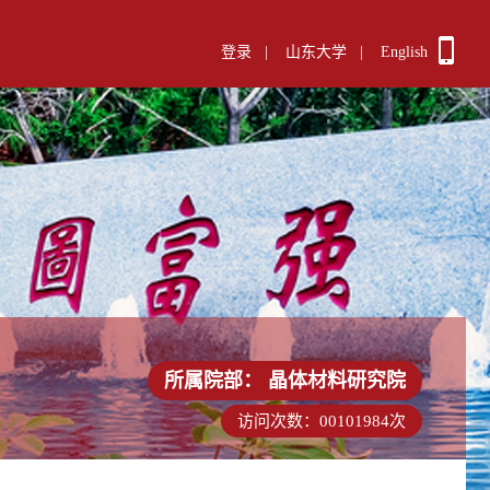
登录
|
山东大学
|
English
所属院部：
晶体材料研究院
访问次数：
00101984
次