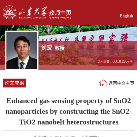
English
刘宏
教授
00101967
访问次数：
次
论文成果
返回中文主页
Enhanced gas sensing property of SnO2
nanoparticles by constructing the SnO2-
TiO2 nanobelt heterostructures