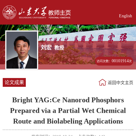
English
刘宏
教授
00101914
访问次数：
次
论文成果
返回中文主页
Bright YAG:Ce Nanorod Phosphors
Prepared via a Partial Wet Chemical
Route and Biolabeling Applications