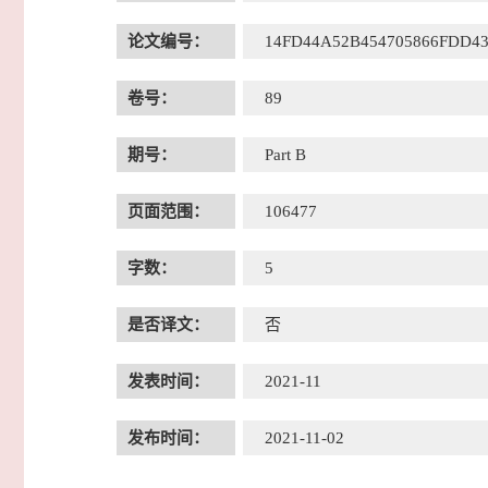
论文编号：
14FD44A52B454705866FDD4
卷号：
89
期号：
Part B
页面范围：
106477
字数：
5
是否译文：
否
发表时间：
2021-11
发布时间：
2021-11-02