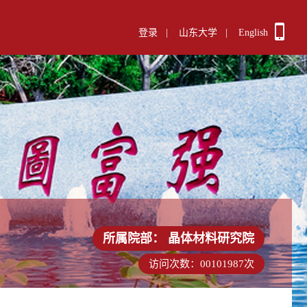
登录
|
山东大学
|
English
所属院部：
晶体材料研究院
访问次数：
00101987
次