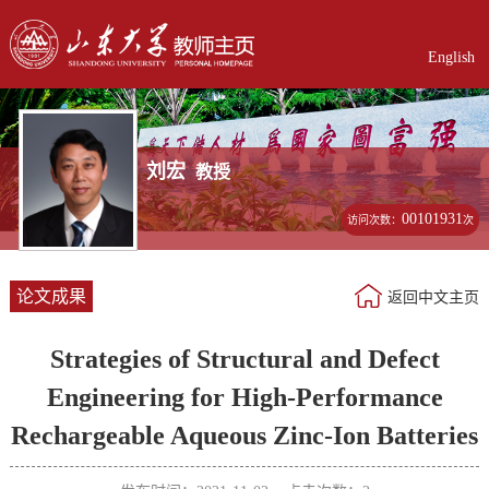
English
刘宏
教授
00101931
访问次数：
次
论文成果
返回中文主页
Strategies of Structural and Defect
Engineering for High-Performance
Rechargeable Aqueous Zinc-Ion Batteries