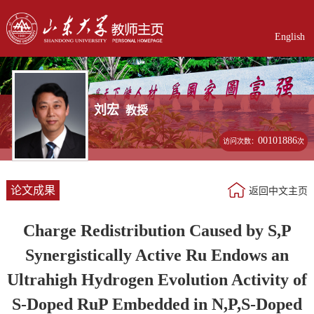
English
刘宏
教授
00101886
访问次数：
次
论文成果
返回中文主页
Charge Redistribution Caused by S,P
Synergistically Active Ru Endows an
Ultrahigh Hydrogen Evolution Activity of
S-Doped RuP Embedded in N,P,S-Doped