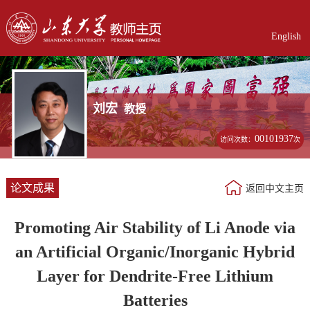
English
刘宏
教授
00101937
访问次数：
次
论文成果
返回中文主页
Promoting Air Stability of Li Anode via
an Artificial Organic/Inorganic Hybrid
Layer for Dendrite-Free Lithium
Batteries