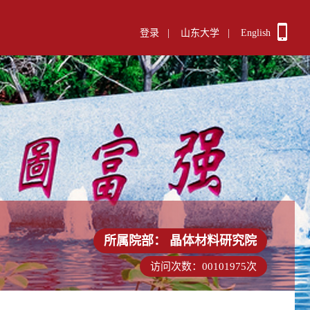
登录
|
山东大学
|
English
所属院部：
晶体材料研究院
访问次数：
00101975
次