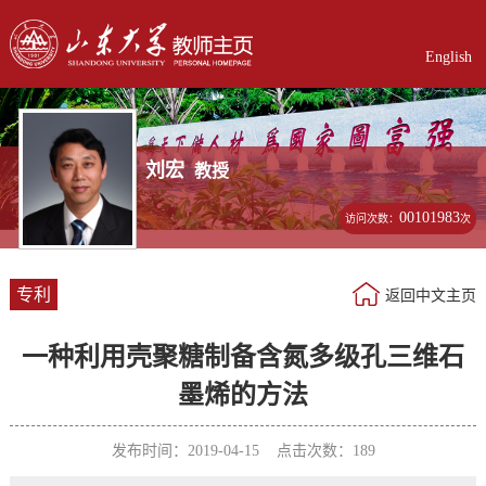
English
刘宏
教授
00101983
访问次数：
次
专利
返回中文主页
一种利用壳聚糖制备含氮多级孔三维石
墨烯的方法
发布时间：2019-04-15 点击次数：
189