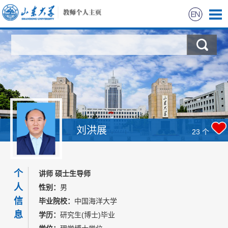
首页
科学研究
教学研究
获奖信息
刘洪展
23
个
招生信息
个
讲师 硕士生导师
学生信息
人
性别：
男
信
毕业院校：
中国海洋大学
我的相册
息
学历：
研究生(博士)毕业