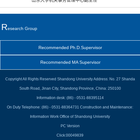
山东大学机关事务管理中心副主任
R
Esearch Group
Recommended Ph.D.Supervisor
Recommended MA Supervisor
Copyright All Rights Reserved Shandong University Address: No. 27 Shanda
South Road, Jinan City, Shandong Province, China: 250100
Information desk: (86) - 0531-88395114
On Duty Telephone: (86) - 0531-88364731 Construction and Maintenance:
Information Work Office of Shandong University
PC Version
Click:
00049839