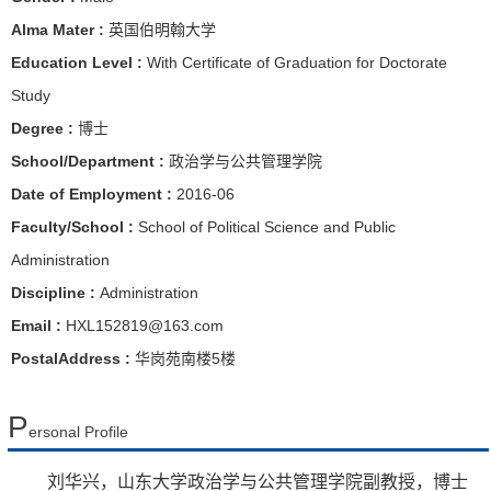
Alma Mater :
英国伯明翰大学
Education Level :
With Certificate of Graduation for Doctorate
Study
Degree :
博士
School/Department :
政治学与公共管理学院
Date of Employment :
2016-06
Faculty/School :
School of Political Science and Public
Administration
Discipline :
Administration
Email :
HXL152819@163.com
PostalAddress :
华岗苑南楼5楼
P
ersonal Profile
刘华兴，山东大学政治学与公共管理学院副教授，博士