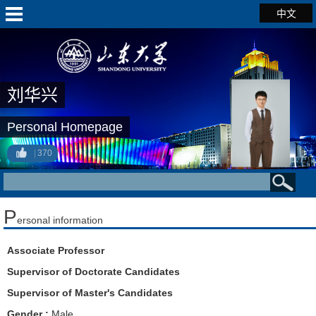
中文
刘华兴
Personal Homepage
370
P
ersonal information
Associate Professor
Supervisor of Doctorate Candidates
Supervisor of Master's Candidates
Gender :
Male