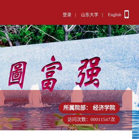
登录
|
山东大学
|
English
所属院部：
经济学院
访问次数：
00011547
次