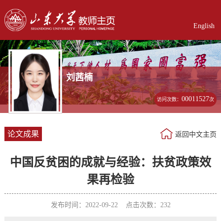
English
刘茜楠
00011527
访问次数：
次
论文成果
返回中文主页
中国反贫困的成就与经验：扶贫政策效
果再检验
发布时间：2022-09-22 点击次数：
232