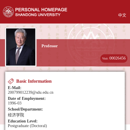
中文
Professor
00026456
Visit:
Basic Information
E-Mail:
200799012239@sdu.edu.cn
Date of Employment:
1996-03
School/Department:
经济学院
Education Level:
Postgraduate (Doctoral)