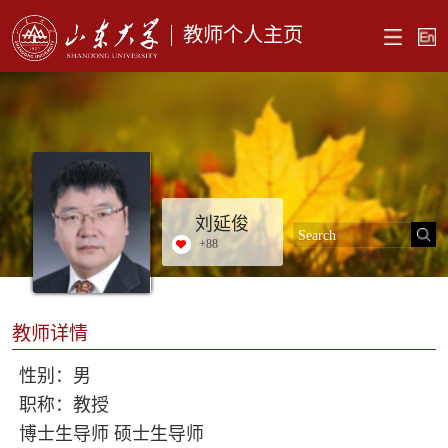
教师个人主页
刘延俊
+
88
教师详情
性别：男
职称：教授
博士生导师 硕士生导师