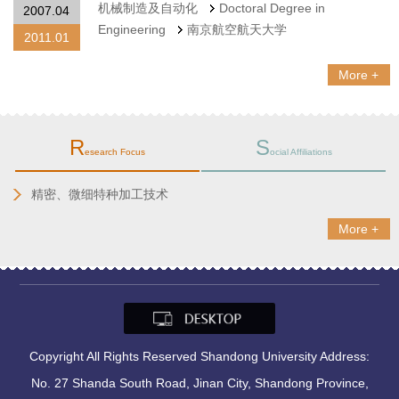
机械制造及自动化
Doctoral Degree in
2007.04
Engineering
南京航空航天大学
2011.01
More +
R
S
esearch Focus
ocial Affiliations
精密、微细特种加工技术
More +
Copyright All Rights Reserved Shandong University Address:
No. 27 Shanda South Road, Jinan City, Shandong Province,