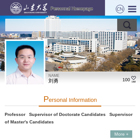
NAME
100
刘勇
P
Ersonal Information
Professor Supervisor of Doctorate Candidates Supervisor
of Master's Candidates
More +