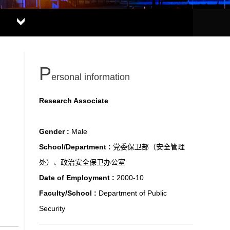
P
ersonal information
Research Associate
Gender :
Male
School/Department :
党委保卫部（安全管理
处）、政治安全保卫办公室
Date of Employment :
2000-10
Faculty/School :
Department of Public
Security