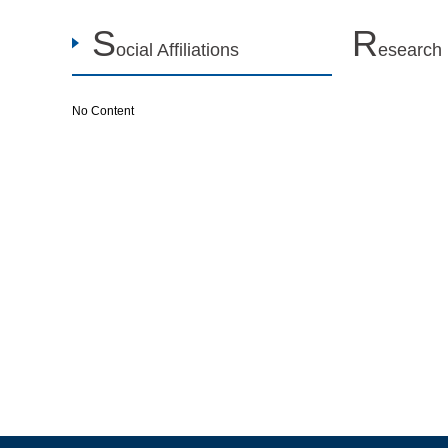
S
R
ocial Affiliations
esearch
No Content