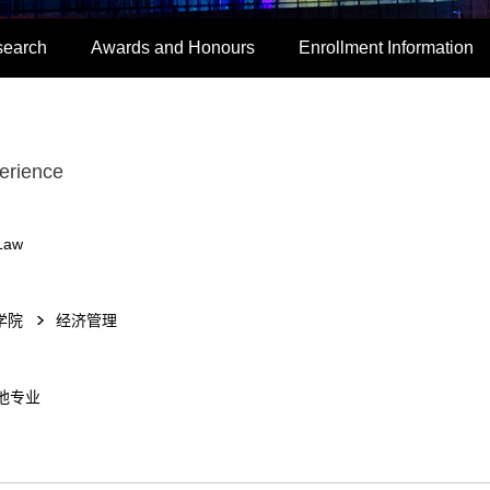
search
Awards and Honours
Enrollment Information
erience
 Law
学院
经济管理
他专业