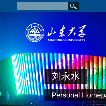
刘永水
Personal Homep