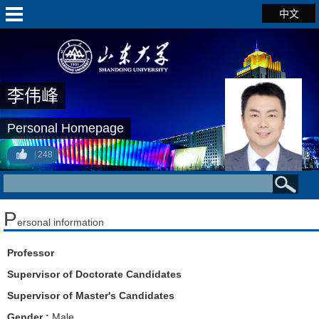
中文
李伟峰
Personal Homepage
248
P
ersonal information
Professor
Supervisor of Doctorate Candidates
Supervisor of Master's Candidates
Gender :
Male