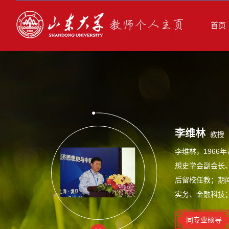
首页
李维林
教授
李维林，196
想史学会副会长
后留校任教；期间
实务、金融科技
同专业硕导