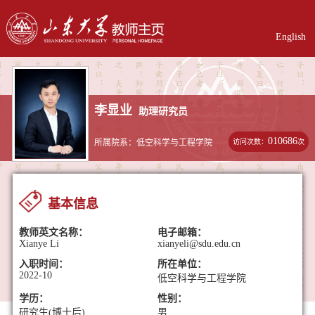
English
李显业
助理研究员
010686
访问次数：
次
所属院系：低空科学与工程学院
基本信息
教师英文名称：
电子邮箱：
Xianye Li
xianyeli@sdu.edu.cn
入职时间：
所在单位：
2022-10
低空科学与工程学院
学历：
性别：
研究生(博士后)
男