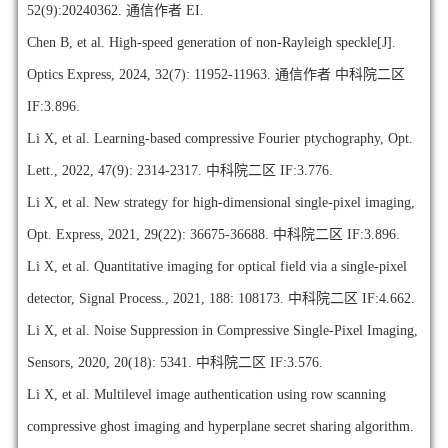
52(9):
20240362.
通信作者 EI.
Chen B, et al. High-speed generation of non-Rayleigh speckle[J].
Optics Express, 2024, 32(7): 11952-11963. 通信作者
中科院二区
IF:3.896.
Li X, et al. Learning-based compressive Fourier ptychography, Opt.
Lett., 2022, 47(9): 2314-2317. 中科院二区 IF:3.776.
Li X, et al. New strategy for high-dimensional single-pixel imaging,
Opt. Express, 2021, 29(22): 36675-36688. 中科院二区 IF:3.896.
Li X, et al. Quantitative imaging for optical field via a single-pixel
detector, Signal Process., 2021, 188: 108173. 中科院二区 IF:4.662.
Li X, et al. Noise Suppression in Compressive Single-Pixel Imaging,
Sensors, 2020, 20(18): 5341. 中科院二区 IF:3.576.
Li X, et al. Multilevel image authentication using row scanning
compressive ghost imaging and hyperplane secret sharing algorithm.