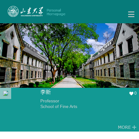
李新
0
Professor
School of Fine Arts