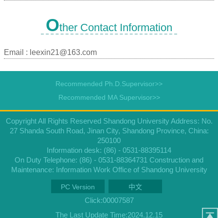
O
ther Contact Information
Email :
leexin21@163.com
Recommended Ph.D.Supervisor>>
Recommended MA Supervisor>>
Copyright All Rights Reserved Shandong University Address: No.
27 Shanda South Road, Jinan City, Shandong Province, China:
250100
Information desk: (86) - 0531-88395114
On Duty Telephone: (86) - 0531-88364731 Construction and
Maintenance: Information Work Office of Shandong University
PC Version
中文
Click:
00007587
The Last Update Time:
2024
.
12
.
15