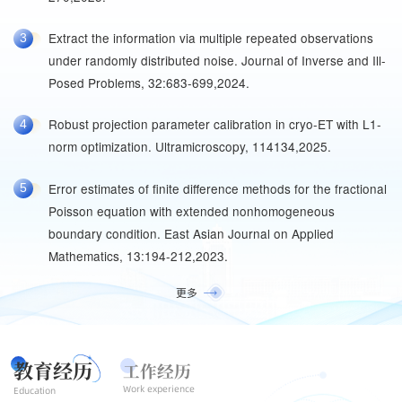
Extract the information via multiple repeated observations
3
under randomly distributed noise. Journal of Inverse and Ill-
Posed Problems, 32:683-699,2024.
Robust projection parameter calibration in cryo-ET with L1-
4
norm optimization. Ultramicroscopy, 114134,2025.
Error estimates of finite difference methods for the fractional
5
Poisson equation with extended nonhomogeneous
boundary condition. East Asian Journal on Applied
Mathematics, 13:194-212,2023.
更多
教育经历
工作经历
Work experience
Education