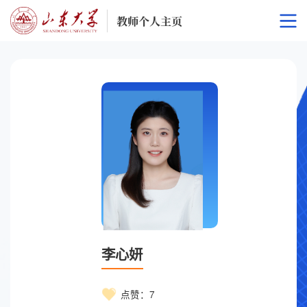
李心妍
点赞：
7