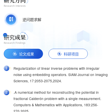
研究方向
Research Interests
01
逆问题求解
研究
成果
Research Findings
论文成果
科研项目
Regularization of linear inverse problems with irregular
（包干项目）两类非局部反问题的理论分析及其正则化数值方
1
1
noise using embedding operators. SIAM Journal on Imaging
法,2025-08-27,2028-12-31
Sciences, 17:2053-2075,2024.
（包干项目）分数阶Schr odinger方程阶数和位势反演的理论
2
.A numerical method for reconstructing the potential in
与数值算法,2025-01-01,2027-12-31
2
fractional Calderón problem with a single measurement.
Computers & Mathematics with Applications, 183:256-
270,2025.