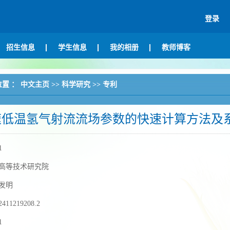
登录
招生信息
学生信息
我的相册
教师博客
位置 ：
中文主页
>>
科学研究
>>
专利
速低温氢气射流流场参数的快速计算方法及
1
高等技术研究院
发明
2411219208.2
1