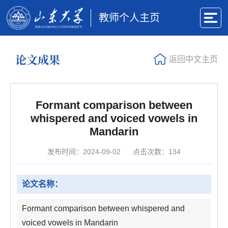
教师个人主页
论文成果
返回中文主页
Formant comparison between
whispered and voiced vowels in
Mandarin
发布时间：2024-09-02
点击次数：
134
论文名称：
Formant comparison between whispered and
voiced vowels in Mandarin