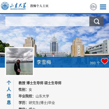
首页
科学研究
教学研究
获奖信息
李雪梅
393
个
招生信息
个
教授 博士生导师 硕士生导师
学生信息
人
性别：
女
信
毕业院校：
山东大学
我的相册
息
学历：
研究生(博士)毕业