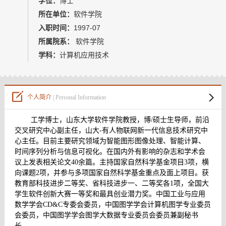
学位：
博士
教师博客
所在单位：
软件学院
入职时间：
1997-07
所属院系：
软件学院
学科：
计算机应用技术
个人简介
| Personal Information
工学博士，山东大学软件学院教授，博/硕士生导师，前沿
交叉研究中心副主任，
山大
-
有人物联网新一代信息技术研究中
心主任。
目前主要研究领域为
智能图形图像处理、
智能计算、
时间序列分析与信息可视化
。
在国内外有影响的杂志和学术会
议上发表相关论文
40
余篇。主持国家自然科学基金项目
3
项，横
向课题
2
项，并参与多项国家自然科学基金重点及面上项目。获
教育部科技进步二等奖、省科技进步一、二等奖各
1
项，全国大
学生软件创新大赛一等奖和最具创业潜力奖。
中国工业与应用
数学学会CD&C专委会委员，中国图学学会计算机图学专业委员
会委员，
中国图学学会图学大数据专业委员会委员兼副秘书
长。