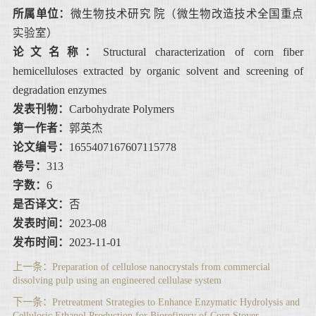
所属单位：
微生物技术研究 院（微生物改造技术全国重点
实验室）
论文名称：
Structural characterization of corn fiber
hemicelluloses extracted by organic solvent and screening of
degradation enzymes
发表刊物：
Carbohydrate Polymers
第一作者：
郭英杰
论文编号：
1655407167607115778
卷号：
313
字数：
6
是否译文：
否
发表时间：
2023-08
发布时间：
2023-11-01
上一条：
Preparation of cellulose nanocrystals from commercial
dissolving pulp using an engineered cellulase system
下一条：
Pretreatment Strategies to Enhance Enzymatic Hydrolysis and
Cellulosic Ethanol Production for Biorefinery of Corn Stover