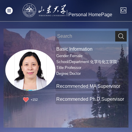
Personal HomePage
Basic Information
Gender:Female
School/Department:化学与化工学院
Title:Professor
Degree:Doctor
Recommended MA Supervisor
Recommended Ph.D.Supervisor
+
152