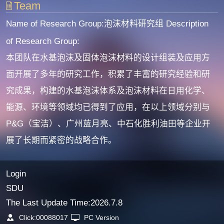
Team
Name of Research Group:泡沫材料研究组
Description
of Research Group:
本团队在水基泡沫及固体泡沫材料的设计组装及应用方
面开展了多年的研究工作，积累了丰富的研究经验和研
究成果，构建的水基泡沫体系及泡沫材料在日用化学、
能源、环境等领域均已得到了应用，在以上领域分别与
P&G（宝洁）、广州蓝月亮、中石化胜利油田等企业开
展了长期而紧密的战略合作。
Login
SDU
The Last Update Time:
2026
.
7
.
8
Click:
00088017
PC Version