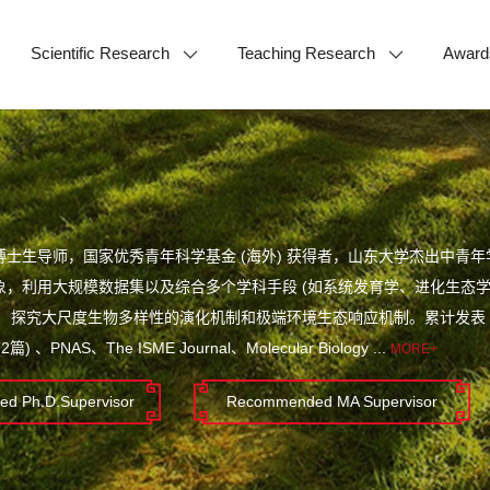
Scientific Research
Teaching Research
Award
博士生导师，国家优秀青年科学基金 (海外) 获得者，山东大学杰出中青
象，利用大规模数据集以及综合多个学科手段 (如系统发育学、进化生态学
 探究大尺度生物多样性的演化机制和极端环境生态响应机制。累计发表 3
y (2篇) 、PNAS、The ISME Journal、Molecular Biology ...
MORE+
d Ph.D.Supervisor
Recommended MA Supervisor