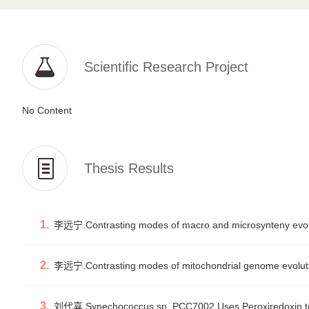
Scientific Research Project
No Content
Thesis Results
1.
李远宁.Contrasting modes of macro and microsynteny evol
2.
李远宁.Contrasting modes of mitochondrial genome evoluti
3.
刘代喜.Synechococcus sp. PCC7002 Uses Peroxiredoxin to C