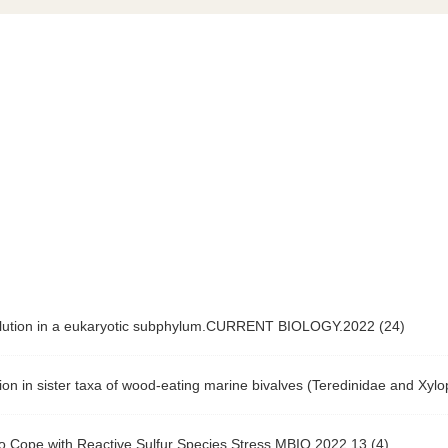
ution in a eukaryotic subphylum.CURRENT BIOLOGY.2022 (24)
on in sister taxa of wood-eating marine bivalves (Teredinidae a
ope with Reactive Sulfur Species Stress.MBIO.2022,13 (4)