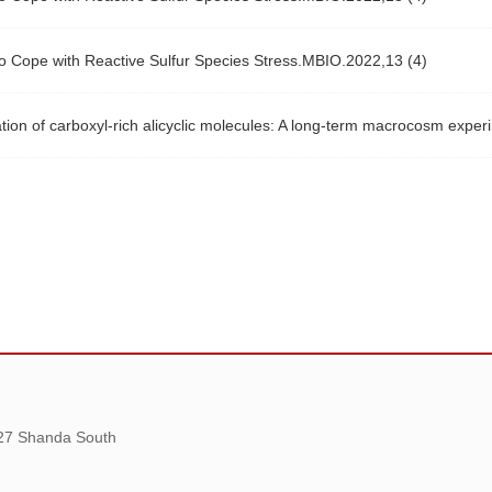
ope with Reactive Sulfur Species Stress.MBIO.2022,13 (4)
on of carboxyl-rich alicyclic molecules: A long-term macrocosm expe
 27 Shanda South