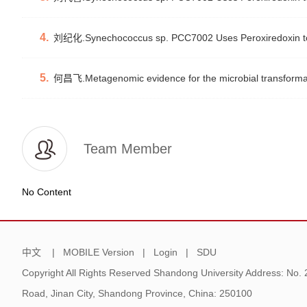
4.
刘纪化.Synechococcus sp. PCC7002 Uses Peroxiredoxin to C
5.
何昌飞.Metagenomic evidence for the microbial transformati
Team Member
No Content
中文
|
MOBILE Version
|
Login
|
SDU
Copyright All Rights Reserved Shandong University Address: No.
Road, Jinan City, Shandong Province, China: 250100