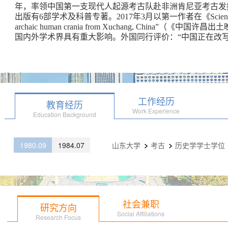
年，率领中国第一支现代人起源考古队赴非洲肯尼亚考古发
出版有6部学术及科普专著。2017年3月以第一作者在《Science》杂
archaic human crania from Xuchang, China
国内外学术界具有重大影响。外国同行评价：“中国正在改写
工作经历
教育经历
Work Experience
Education Background
1980.09
1984.07
山东大学
考古
历史学学士学位
社会兼职
研究方向
Social Affiliations
Research Focus