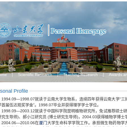
ome
Scientific Research
Teaching Research
Awards a
sonal Profile
1994.09—1998.07
“
就读于云南大学生物系，连续四年获得云南大学
三
”
1998.07
学首届伍达观奖学金
。
毕业并获得理学学士学位。
1998.09—2003.12
就读于中国科学院昆明植物研究所，免试推荐硕士
)
(
)
2004.03
研究生导师
、郝小江研究员
博士研究生导师
，
获得植物学博士
2004.06—2010.06
在
厦门
大学生命科学学院工作。承担微生物药物学