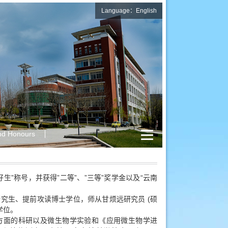
Language：English
nd Honours
”
”
”
”
”
“
好生
称号，并获得
二等
、
三等
奖学金以及
云南
(
研究生、提前攻读博士学位，师从甘烦远研究员
硕
学位。
方面的科研以及微生物学实验和《应用微生物学进