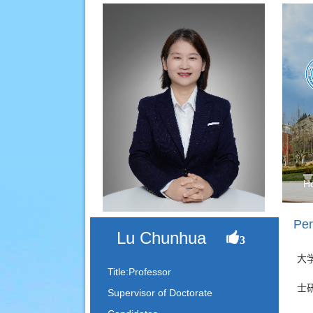
H
Per
Lu Chunhua
3
大
Title:Professor
士
Supervisor of Doctorate