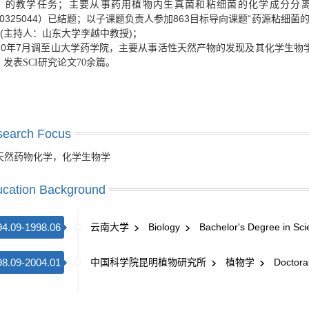
》的教学任务；主要从事药用植物内生真菌和粘细菌的化学成分分
0325044
863
“
）已结题；以子课题负责人
参加
目标导向课题
药源粘细菌
 (
)
主持人：
山东大学李越中教授
；
10
7
年
月调至山大学药学院，主要从事活性天然产物的发现及其化学生物
，发表SCI研究论文70余篇。
search Focus
天然药物化学，化学生物学
cation Background
94.09-1998.06
云南大学
Biology
Bachelor's Degree in Sci
98.09-2004.01
中国科学院昆明植物研究所
植物学
Doctoral