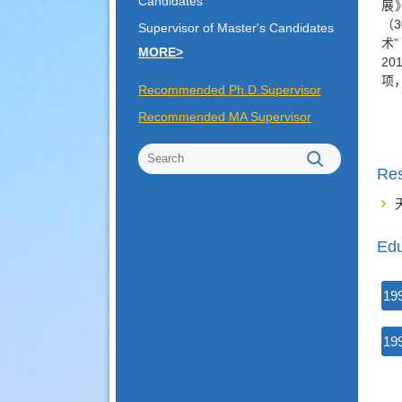
Candidates
展
3
（
Supervisor of Master's Candidates
”
术
MORE>
20
项
Recommended Ph.D.Supervisor
Recommended MA Supervisor
Re
Edu
19
19