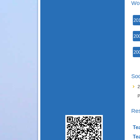
Wor
20
20
20
Soc
2
P
Re
Te
Te