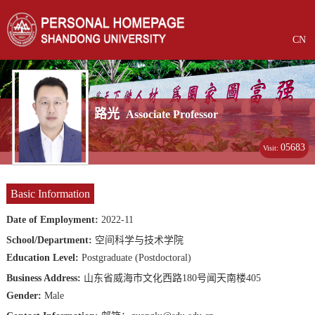
CN
路光
Associate Professor
05683
Visit:
Basic Information
Date of Employment:
2022-11
School/Department:
空间科学与技术学院
Education Level:
Postgraduate (Postdoctoral)
Business Address:
山东省威海市文化西路180号闻天南楼405
Gender:
Male