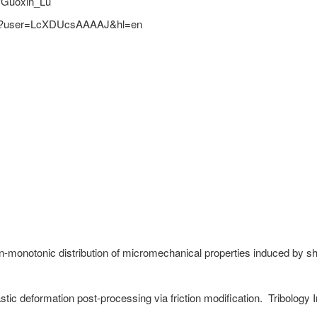
e/Guoxin_Lu
ions?user=LcXDUcsAAAAJ&hl=en
on-monotonic distribution of micromechanical properties induced by s
stic deformation post-processing via friction modification.
Tribology I