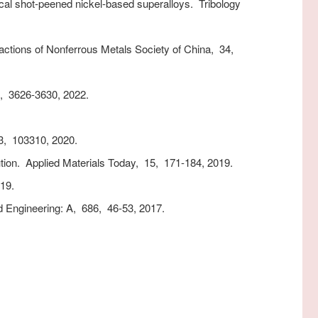
ical shot-peened nickel-based superalloys.
Tribology
ctions of Nonferrous Metals Society of China,
34,
,
3626-3630,
2022.
3,
103310,
2020.
tion.
Applied Materials Today,
15,
171-184,
2019.
19.
d Engineering: A,
686,
46-53,
2017.