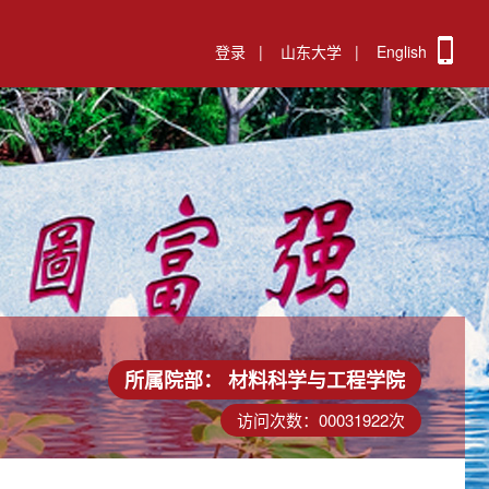
登录
|
山东大学
|
English
所属院部：
材料科学与工程学院
访问次数：
00031922
次