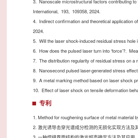
3.
Nanoscale microstructural factors contributing t
International,
193,
109358,
2024.
4.
Indirect confirmation and theoretical application o
2024.
5.
Will the laser shock-induced residual stress hole 
6.
How does the pulsed laser turn into ‘force’?.
Mea
7.
The distribution regularity of residual stress on a
8.
Nanosecond pulsed laser-generated stress effect
9.
A metal marking method based on laser shock p
10.
Effect of laser shock on tensile deformation beha
专利
1.
Method for roughening surface of metal material b
2.
激光诱导击穿光谱成分检测的无损化实现方法及
3.
一种焊缝界面结构的激光超声确定方法及其应用