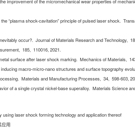
o the improvement of the micromechanical wear properties of mechan
f the “plasma shock-cavitation” principle of pulsed laser shock.
Transa
inevitably occur?.
Journal of Materials Research and Technology,
18
surement,
185,
110016,
2021.
 metal surface after laser shock marking.
Mechanics of Materials,
14
 inducing macro-micro-nano structures and surface topography evolu
rocessing.
Materials and Manufacturing Processes,
34,
598-603,
20
vior of a single crystal nickel-base superalloy.
Materials Science an
y using laser shock forming technology and application thereof
其应用