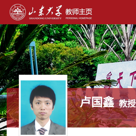
卢国鑫
教授