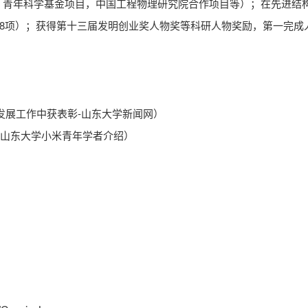
青年科学基金项目，中国工程物理研究院合作项目等）；在先进结构
38项）；获得第十三届发明创业奖人物奖等科研人物奖励，第一完成
发展工作中获表彰-山东大学新闻网
）
年山东大学小米青年学者介绍
）