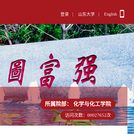
登录
|
山东大学
|
English
所属院部：
化学与化工学院
访问次数：
00027652
次