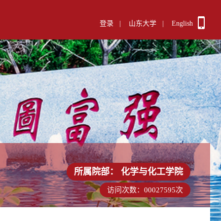
登录
|
山东大学
|
English
所属院部：
化学与化工学院
访问次数：
00027595
次