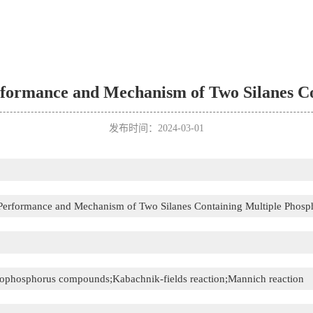
erformance and Mechanism of Two Silanes 
发布时间：2024-03-01
n Performance and Mechanism of Two Silanes Containing Multiple Phos
anophosphorus compounds;Kabachnik-fields reaction;Mannich reaction