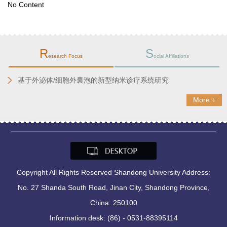
No Content
R
S
esearch Focus
ocial Affiliations
基于外泌体/细胞外囊泡的新型纳米诊疗系统研究
More +
Copyright All Rights Reserved Shandong University Address:
No. 27 Shanda South Road, Jinan City, Shandong Province,
China: 250100
Information desk: (86) - 0531-88395114