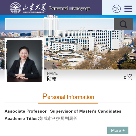
NAME
0
陆榕
P
Ersonal Information
Associate Professor Supervisor of Master's Candidates
Academic Titles:
荣成市科技局副局长
More +