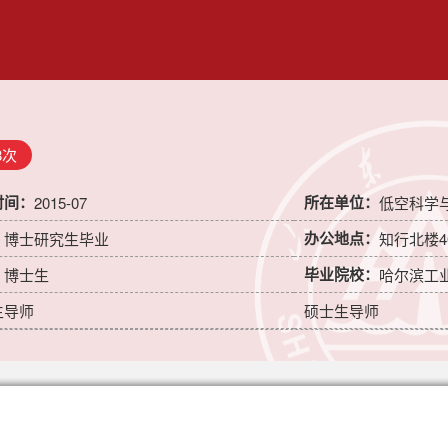
8
次
时间：
所在单位：
2015-07
低空科学
：
办公地点：
博士研究生毕业
知行北楼4
：
毕业院校：
博士生
哈尔滨工
生导师
硕士生导师