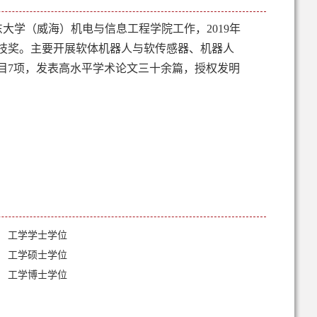
东大学（威海）机电与信息工程学院工作，
2019
年
技奖。主要开展软体机器人与软传感器、机器人
目
7
项
，
发表高水平学术论文三十余篇，
授权发明
工学学士学位
工学硕士学位
工学博士学位