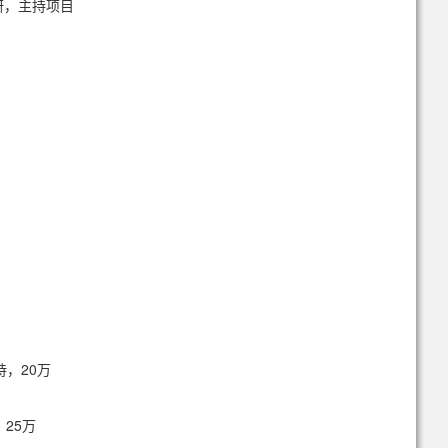
在研，主持项目
持，20万
，25万