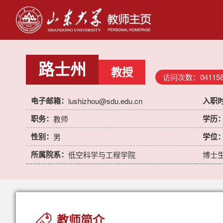
路士州
教授
访问次数：
04115
电子邮箱：
入职
lushizhou@sdu.edu.cn
职务：
学历
教师
性别：
学位
男
所属院系：
低空科学与工程学院
博士
教师简介