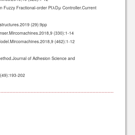
n Fuzzy Fractional-order PIλDμ Controller.Current
 structures.2019 (29):9pp
enser.Mircomachines.2018,9 (330):1-14
odel.Mircomachines.2018,9 (462):1-12
method.Journal of Adhesion Science and
 (49):193-202