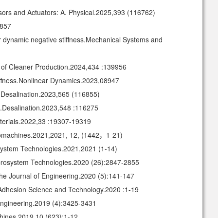
sors and Actuators: A. Physical.2025,393 (116762)
-857
r dynamic negative stiffness.Mechanical Systems and
nal of Cleaner Production.2024,434 :139956
stiffness.Nonlinear Dynamics.2023,08947
ion.Desalination.2023,565 (116855)
ion.Desalination.2023,548 :116275
Materials.2022,33 :19307-19319
romachines.2021,2021, 12, (1442，1-21)
osystem Technologies.2021,2021 (1-14)
crosystem Technologies.2020 (26):2847-2855
The Journal of Engineering.2020 (5):141-147
f Adhesion Science and Technology.2020 :1-19
Engineering.2019 (4):3425-3431
chines.2019,10 (623):1-12