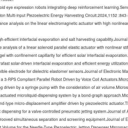
oid eye expression robots integrating deep reinforcement learning.Sen
on Multi-input Piezoelectric Energy Harvesting Circuit.2024,1152 :843
e analysis on the linear electromagnetic actuator with high nonlinea
h-efficient interfacial evaporation and salt harvesting capability.Jour
nalysis of a linear solenoid parallel elastic actuator with nonlinear 
ogel with confinement capillarity for efficient solar interfacial evaporat
afast solar-driven interfacial evaporation and efficient energy utilizat
ible electrode for dielectric elastomer sensors.Journal of Electronic 
 3‐RPS Compliant Parallel Robot Driven by Voice Coil Actuators.Mic
g driven by a syringe pump with the consideration of air volume.Micr
actuated microliquid-dispensing system by a bond-graph approach.Mi
d-type micro-displacement amplifier driven by piezoelectric actuator.
 dispensing for a valve-controlled pneumatic jetting system.Journal o
grooved simultaneous separation and screening equipment.Journal of 
 Volume for the Needle-Type Piezoelectric Jetting Dispenser.Mircoma