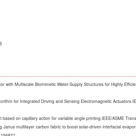
用
with Multiscale Biomimetic Water-Supply Structures for Highly Effici
orithm for Integrated Driving and Sensing Electromagnetic Actuators.
kjet based on capillary action for variable angle printing.IEEE/ASME T
 Janus multilayer carbon fabric to boost solar-driven interfacial evapor
 :156827