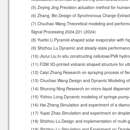
(5)
Zeying Jing.Precision actuation method for human
(6)
Zhang, Bin.Design of Synchronous Charge Extracti
(7)
Chuchao Wang.Theoretical modeling and performanc
Signal Processing.2024,221 (2024)
(8)
Yuefei Li.Pyramid-shaped solar evaporator with hig
(9)
Shizhou Lu.Dynamic and steady-state performance a
(10)
Jiurui Liu.In-situ constructing cellulose/PVA hydr
(11)
FDM 3D-printed volcanic-shaped structure for ultr
(12)
Caiyi Zhang.Research on spraying process of flex
(13)
Chuchao Wang.Design and Dynamic Modeling of a
(14)
Shurong Ning.Research on micro-liquid dispensin
(15)
Yizhou Long.Dynamic modeling of syringe-pump-
(16)
Hai Zheng.Simulation and experiment of a diamon
(17)
Yupei Zhao.Simulation and experiment on droplet
(18)
Shizhou Lu.Design and implementation of multi-
(19)
Shizhou Lu.Simulation and Experiment on Droplet