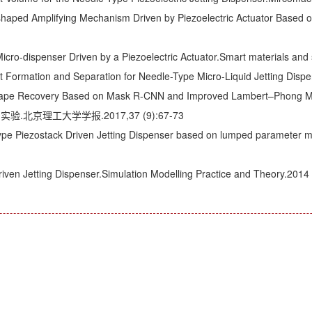
haped Amplifying Mechanism Driven by Piezoelectric Actuator Based o
icro-dispenser Driven by a Piezoelectric Actuator.Smart materials and
t Formation and Separation for Needle-Type Micro-Liquid Jetting Disp
Shape Recovery Based on Mask R-CNN and Improved Lambert–Phong M
理工大学学报.2017,37 (9):67-73
ype Piezostack Driven Jetting Dispenser based on lumped parameter 
iven Jetting Dispenser.Simulation Modelling Practice and Theory.2014