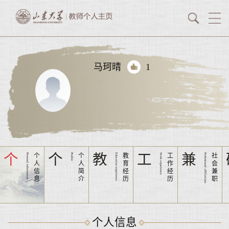
马珂晴
1
个
个
教
工
兼
Personal information
个
Profile
个
Education experience
教
Work experience
工
Professional affiliations
社
人
人
育
作
会
信
简
经
经
兼
息
介
历
历
职
个人信息