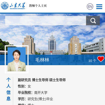
首页
科学研究
教学研究
获奖信息
毛林林
10
个
招生信息
个
副研究员 博士生导师 硕士生导师
学生信息
人
性别：
女
信
毕业院校：
南开大学
我的相册
息
学历：
研究生(博士)毕业