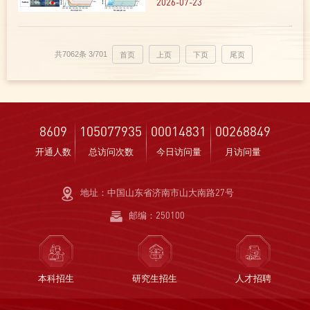
无需预辐照的自供能自恢复日盲紫
2026-07-23
外力致发光新材料研究领域取得系
列进展。相关研究结果分别
以“Self-powered
共7062条
3/701
首页
上页
下页
尾页
mechanoluminescent elastomer
for solar-...
8609
105077935
00014831
00268849
开通人数
总访问次数
今日访问量
月访问量
地址：中国山东省济南市山大南路27号
邮编：250100
本科招生
研究生招生
人才招聘