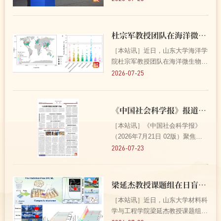
展论坛在济南举行。中国工程院院
士、上海交通大学口腔医学院张志
愿，中国科学院院士、南方科技大
杜宗军教授团队在海洋微生物系统分类领域取得新进展 2026-07-25
学医学院院长王松灵，中...
［本站讯］近日，山东大学海洋学
院杜宗军教授团队在海洋微生物系
统学研究方面取得重要研究进展，
2026-07-25
发现并命名一个新的海洋细菌科
——“曲音波科
（Quyinboaceae）”，该成果
《中国社会科学报》报道文学院徐美德团队冷门绝学研究进展 2026-07-23
以“Quyinboa mangrovi gen. nov.,
［本站讯］《中国社会科学报》
sp. nov.,...
（2026年7月21日 02版）聚焦山
东大学文学院副教授徐美德研究团
2026-07-23
队，以“6000余册贝叶经的新声”为
题报道团队深耕冷门绝学，系统整
理海量珍稀域外古籍，挖掘丝路文
梁延杰教授课题组在日盲紫外力致发光新材料研究中取得系列进展 2026-07-23
明交流价值，让千年贝叶...
［本站讯］近日，山东大学材料科
学与工程学院梁延杰教授课题组在