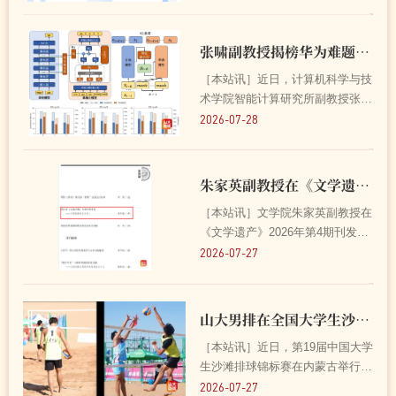
聚焦沿海地区陆—海—气交互作用
下的独特大气环境过程，深入揭示
了海盐气溶胶的氯损耗机制、中等
张啸副教授揭榜华为难题荣获“火花奖” 2026-07-28
挥发性有机物和防晒化...
［本站讯］近日，计算机科学与技
术学院智能计算研究所副教授张啸
成功揭榜华为难题第137期“面向低
2026-07-28
bit数据格式的高效投机解码微调算
法”，获华为难题揭榜“火花奖”。
大语言模型当前被应用在众多行业
朱家英副教授在《文学遗产》刊发学术论文 2026-07-27
和场景中，投机解...
［本站讯］文学院朱家英副教授在
《文学遗产》2026年第4期刊发题
为《龚自珍〈定庵文集〉早期抄本
2026-07-27
考论——以龚橙编校本为中心》的
学术论文。 论文指出，龚自珍去
世后，其子龚橙委托魏源审定《定
山大男排在全国大学生沙滩排球锦标赛中获佳绩 2026-07-27
庵文录》二十四卷，后又...
［本站讯］近日，第19届中国大学
生沙滩排球锦标赛在内蒙古举行。
山东大学男子高水平排球队获得男
2026-07-27