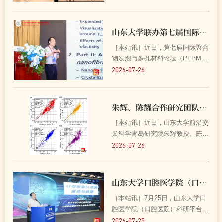
子高水平丙B组亚军。 山东大学男
子高水平排球队由领队张洪振，教
练员于瀛的带领，队员们默契配
山东大学联办第七届国际聚合物发泡与多孔材料论坛 2026-07-26
合、顽强拼搏，经过激烈...
［本站讯］近日，第七届国际聚合
物发泡与多孔材料论坛（PFPM）
在济南举行。本届论坛由国际先进
2026-07-26
材料与制造工程学会（SAMPE）
中国大陆总会聚合物发泡与多孔材
料专委会主办，山东大学及北京莱
朱辉、陈耀合作研究团队构建了基于PLS的太阳高能质子截止纬度新模型 2026-07-26
特沃德会展有限公司联合承办...
［本站讯］近日，山东大学前沿交
叉科学青岛研究院朱辉教授、陈耀
教授合作研究团队构建了基于偏最
2026-07-26
小二乘法（PLS）的太阳高能质子
截止纬度新模型。研究成果以“A
New Model of Cutoff Latitude for
山东大学口腔医学院（口腔医院）科研平台学术委员会会议暨口腔医学高质量发展论坛举行 2026-07-25
Solar Energetic Pr...
［本站讯］7月25日，山东大学口
腔医学院（口腔医院）科研平台学
术委员会会议暨口腔医学高质量发
2026-07-25