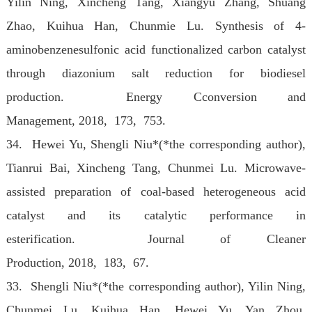
Yilin Ning, Xincheng Tang, Xiangyu Zhang, Shuang
Zhao, Kuihua Han, Chunmie Lu. Synthesis of 4-
aminobenzenesulfonic acid functionalized carbon catalyst
through diazonium salt reduction for biodiesel
production. Energy Cconversion and
Management
, 2018, 173, 753.
34. Hewei Yu, Shengli Niu*(*the corresponding author),
Tianrui Bai, Xincheng Tang, Chunmei Lu. Microwave-
assisted preparation of coal-based heterogeneous acid
catalyst and its catalytic performance in
esterification. Journal of Cleaner
Production
, 2018, 183, 67.
33. Shengli Niu*(*the corresponding author), Yilin Ning,
Chunmei Lu, Kuihua Han, Hewei Yu, Yan Zhou.