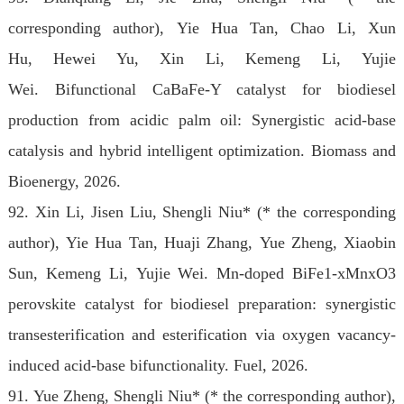
corresponding author)
, Yie Hua Tan, Chao Li, Xun
Hu, Hewei Yu, Xin Li, Kemeng Li, Yujie
Wei. Bifunctional CaBaFe-Y catalyst for biodiesel
production from acidic palm oil: Synergistic acid-base
catalysis and hybrid intelligent optimization. Biomass and
Bioenergy, 2026.
92. Xin Li, Jisen Liu,
Shengli Niu*
(* the corresponding
author)
,
Yie Hua Tan,
Huaji Zhang,
Yue Zheng,
Xiaobin
Sun,
Kemeng Li,
Yujie Wei.
Mn-doped BiFe1-xMnxO3
perovskite catalyst for biodiesel preparation: synergistic
transesterification and esterification via oxygen vacancy-
induced acid-base bifunctionality. Fuel, 2026.
91. Yue Zheng, Shengli Niu*
(* the corresponding author)
,