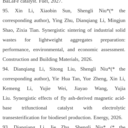
BaLaFe catalyst. Fuel, 2027.
95. Xin Li, Xiaobin Sun, Shengli Niu*(* the
corresponding author), Ying Zhu, Dianqiang Li, Mingjun
Shao, Zixia Tian. Synergistic sintering of industrial solid
wastes for lightweight aggregates preparation:
performance, environmental, and economic assessment.
Construction and Building Materials, 2026.
94.
Dianqiang Li, Sitong Liu, Shengli Niu*
(* the
corresponding author)
, Yie Hua Tan, Yue Zheng, Xin Li,
Kemeng Li, Yujie Wei, Jiayao Wang, Yujia
Liu.
Synergistic effects of fly ash-derived magnetic acid-
base trifunctional catalyst with electrolytic
transesterification for biodiesel production. Energy, 2026.
93. Dianqiang Li, Jie Zhu, Shengli Niu
*
(* the