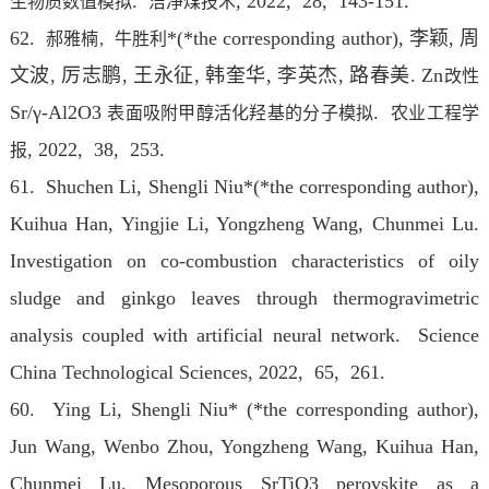
.
, 2022
, 28, 143-151.
生物质数值模拟
洁净煤技术
62.
*(*the corresponding author), 李颖, 周
郝雅楠,
牛胜利
文波, 厉志鹏, 王永征, 韩奎华, 李英杰, 路春美. Zn
改性
Sr/γ-Al2O3
.
表面吸附甲醇活化羟基的分子模拟
农业工程学
, 2022
, 38, 253.
报
61. Shuchen Li, Shengli Niu*(*the corresponding author),
Kuihua Han, Yingjie Li, Yongzheng Wang, Chunmei Lu.
Investigation on co-combustion characteristics of oily
sludge and ginkgo leaves through thermogravimetric
analysis coupled with artificial neural network. Science
China Technological Sciences
, 2022
, 65, 261.
60. Ying Li, Shengli Niu* (*the corresponding author),
Jun Wang, Wenbo Zhou, Yongzheng Wang, Kuihua Han,
Chunmei Lu. Mesoporous SrTiO3 perovskite as a