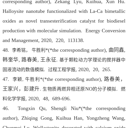
corresponding author), Zekang Lyu, Kuihua, Xun Hu.
Halloysite nanotube functionalized with La-Ca bimetallic
oxides as novel transesterification catalyst for biodiesel
production with molecular simulation. Energy Conversion
and Management
, 2020, 220, 113138.
48.
*(*the corresponding author), 曲同鑫,
李希铭，
牛胜利
韩奎华, 路春美, 王永征.
基于颗粒动力学理论的搅拌器中
.
, 2020, 20, 265.
固液流动的数值模拟
过程工程学报
47.
*(*the corresponding author), 路春美，
李颖,
牛胜利
王家兴，彭建升.
NO
.
生物质再燃异相还原
的分子模拟
燃
, 2020, 48, 689-696.
料化学学报
46. Tongxin Qu, Shengli Niu*(*the corresponding
author), Zhiqing Gong, Kuihua Han, Yongzheng Wang,
Chunmei Lu. Wollastonite decorated with calcium oxide