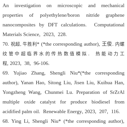
An investigation on microscopic and mechanical
properties of polyethylene/boron nitride graphene
nanocomposites by DFT calculations. Computational
Materials Science
, 2023
, 228.
70.
* (*the corresponding author), 王俊.
祝超,
牛胜利
内螺
.
纹管中超临界水的传热数值模拟
热能动力工
, 2023
, 38, 96-106.
程
69. Yujiao Zhang, Shengli Niu*(*the corresponding
author), Yanan Hao, Sitong Liu, Jisen Liu, Kuihua Han,
Yongzheng Wang, Chunmei Lu. Preparation of SrZrAl
multiple oxide catalyst for produce biodiesel from
acidified palm oil. Renewable Energy
, 2023
, 207, 116.
68. Ying Li, Shengli Niu* (*the corresponding author),