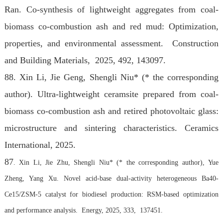
Ran. Co-synthesis of lightweight aggregates from coal-
biomass co-combustion ash and red mud: Optimization,
properties, and environmental assessment. Construction
and Building Materials, 2025, 492, 143097.
88. Xin Li, Jie Geng, Shengli Niu* (* the corresponding
author). Ultra-lightweight ceramsite prepared from coal-
biomass co-combustion ash and retired photovoltaic glass:
microstructure and sintering characteristics. Ceramics
International, 2025.
87
. Xin Li, Jie Zhu, Shengli Niu* (* the corresponding author), Yue
Zheng, Yang Xu. Novel acid-base dual-activity heterogeneous Ba40-
Ce15/ZSM-5 catalyst for biodiesel production: RSM-based optimization
and performance analysis. Energy, 2025, 333, 137451.