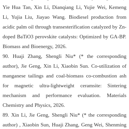
Yie Hua Tan, Xin Li, Dianqiang Li, Yujie Wei, Kemeng
Li, Yujia Liu, Jiayao Wang. Biodiesel production from
acidic palm oil through transesterification catalyzed by Zn-
doped BaTiO3 perovskite catalysts: Optimized by GA-BP.
Biomass and Bioenergy, 2026.
90. Huaji Zhang, Shengli Niu* (* the corresponding
author), Jie Geng, Xin Li, Xiaobin Sun. Co-utilization of
manganese tailings and coal-biomass co-combustion ash
for magnetic ultra-lightweight ceramsite: Sintering
mechanism and performance evaluation. Materials
Chemistry and Physics, 2026.
89
. Xin Li, Jie Geng, Shengli Niu* (* the corresponding
author) , Xiaobin Sun, Huaji Zhang, Geng Wei, Shenming