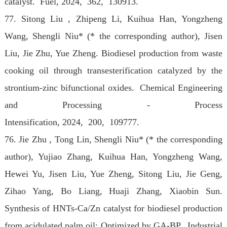
catalyst. Fuel
, 2024
, 362, 130913.
77. Sitong Liu , Zhipeng Li, Kuihua Han, Yongzheng
Wang, Shengli Niu* (* the corresponding author), Jisen
Liu, Jie Zhu, Yue Zheng. Biodiesel production from waste
cooking oil through transesterification catalyzed by the
strontium-zinc bifunctional oxides. Chemical Engineering
and Processing - Process
Intensification
, 2024
, 200, 109777.
76. Jie Zhu , Tong Lin, Shengli Niu* (* the corresponding
author), Yujiao Zhang, Kuihua Han, Yongzheng Wang,
Hewei Yu, Jisen Liu, Yue Zheng, Sitong Liu, Jie Geng,
Zihao Yang, Bo Liang, Huaji Zhang, Xiaobin Sun.
Synthesis of HNTs-Ca/Zn catalyst for biodiesel production
from acidulated palm oil: Optimized by GA-BP. Industrial