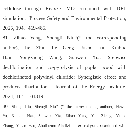
cellulose through ReaxFF MD combined with DFT
simulation. Process Safety and Environmental Protection,
2025, 194, 469-485.
81. Zihao Yang, Shengli Niu*(* the corresponding
author), Jie Zhu, Jie Geng, Jisen Liu, Kuihua
Han, Yongzheng Wang, Sunwen Xia. Stepwise
dechlorination and co-pyrolysis of poplar wood with
dechlorinated polyvinyl chloride: Synergistic effect and
products distribution. Journal of the Energy Institute,
2024, 117, 101819.
80
. Sitong Liu, Shengli Niu* (* the corresponding author), Hewei
Yu, Kuihua Han, Sunwen Xia, Zihao Yang, Yue Zheng, Yujiao
Electrolysis co
Zhang, Yanan Hao, Abulikemu Abulizi.
mbined with