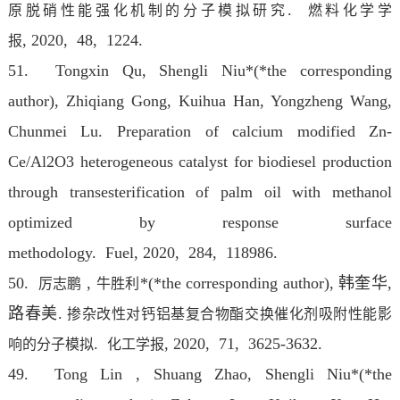
.
原脱硝性能强化机制的分子模拟研究
燃料化学学
, 2020, 48, 1224.
报
51. Tongxin Qu, Shengli Niu*(*the corresponding
author), Zhiqiang Gong, Kuihua Han, Yongzheng Wang,
Chunmei Lu. Preparation of calcium modified Zn-
Ce/Al2O3 heterogeneous catalyst for biodiesel production
through transesterification of palm oil with methanol
optimized by response surface
methodology. Fuel
, 2020, 284, 118986.
50.
,
*(*the corresponding author), 韩奎华,
厉志鹏
牛胜利
路春美.
掺杂改性对钙铝基复合物酯交换催化剂吸附性能影
.
, 2020, 71, 3625-3632.
响的分子模拟
化工学报
49. Tong Lin , Shuang Zhao, Shengli Niu*(*the