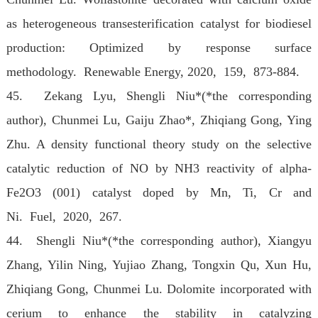
as heterogeneous transesterification catalyst for biodiesel
production: Optimized by response surface
methodology. Renewable Energy
, 2020, 159, 873-884.
45. Zekang Lyu, Shengli Niu*(*the corresponding
author), Chunmei Lu, Gaiju Zhao*, Zhiqiang Gong, Ying
Zhu. A density functional theory study on the selective
catalytic reduction of NO by NH3 reactivity of alpha-
Fe2O3 (001) catalyst doped by Mn, Ti, Cr and
Ni. Fuel
, 2020, 267.
44. Shengli Niu*(*the corresponding author), Xiangyu
Zhang, Yilin Ning, Yujiao Zhang, Tongxin Qu, Xun Hu,
Zhiqiang Gong, Chunmei Lu. Dolomite incorporated with
cerium to enhance the stability in catalyzing