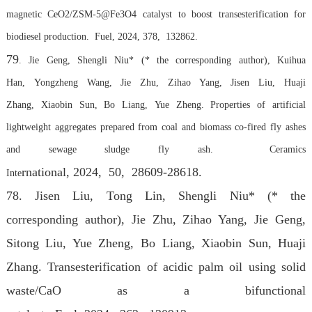
magnetic CeO2/ZSM-5@Fe3O4 catalyst to boost transesterification for
biodiesel production. Fuel, 2024, 378, 132862.
79
. Jie Geng, Shengli Niu* (* the corresponding author), Kuihua
Han, Yongzheng Wang, Jie Zhu, Zihao Yang, Jisen Liu, Huaji
Zhang, Xiaobin Sun, Bo Liang, Yue Zheng. Properties of artificial
lightweight aggregates prepared from coal and biomass co-fired fly ashes
and sewage sludge fly ash. Ceramics
rnational
, 2024
, 50, 28609-28618.
Inte
78. Jisen Liu, Tong Lin, Shengli Niu* (* the
corresponding author), Jie Zhu, Zihao Yang, Jie Geng,
Sitong Liu, Yue Zheng, Bo Liang, Xiaobin Sun, Huaji
Zhang. Transesterification of acidic palm oil using solid
waste/CaO as a bifunctional