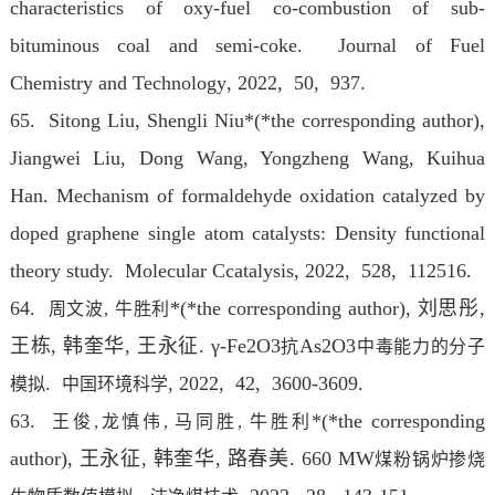
characteristics of oxy-fuel co-combustion of sub-
bituminous coal and semi-coke. Journal of Fuel
Chemistry and Technology
, 2022
, 50, 937.
65. Sitong Liu, Shengli Niu*(*the corresponding author),
Jiangwei Liu, Dong Wang, Yongzheng Wang, Kuihua
Han. Mechanism of formaldehyde oxidation catalyzed by
doped graphene single atom catalysts: Density functional
theory study. Molecular Ccatalysis
, 2022
, 528, 112516.
64.
*(*the corresponding author), 刘思彤,
周文波,
牛胜利
王栋, 韩奎华, 王永征. γ-Fe2O3
As2O3
抗
中毒能力的分子
.
, 2022
, 42, 3600-3609.
模拟
中国环境科学
63.
*(*the corresponding
王俊,龙慎伟, 马同胜,
牛胜利
author), 王永征, 韩奎华, 路春美. 660 MW
煤粉锅炉掺烧