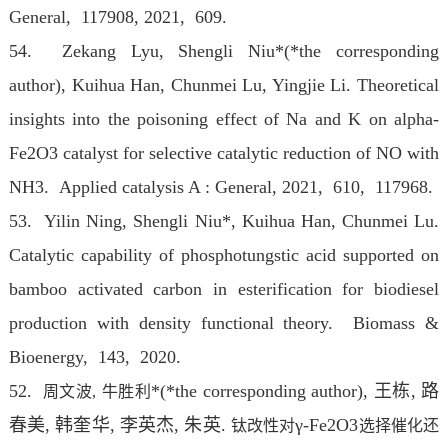
General
, 117908, 2021, 609.
54. Zekang Lyu, Shengli Niu*(*the corresponding
author), Kuihua Han, Chunmei Lu, Yingjie Li. Theoretical
insights into the poisoning effect of Na and K on alpha-
Fe2O3 catalyst for selective catalytic reduction of NO with
NH3. Applied catalysis A : General
, 2021, 610, 117968.
53. Yilin Ning, Shengli Niu*, Kuihua Han, Chunmei Lu.
Catalytic capability of phosphotungstic acid supported on
bamboo activated carbon in esterification for biodiesel
production with density functional theory. Biomass &
Bioenergy, 143, 2020.
52.
*(*the corresponding author), 王栋, 路
周文波,
牛胜利
春美, 韩奎华, 李英杰, 朱英.
γ-Fe2O3
钛改性对
选择催化还