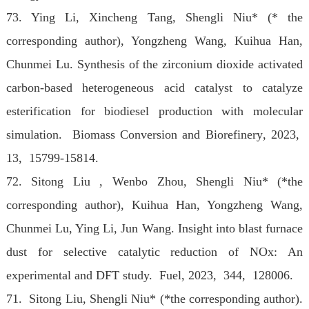
73. Ying Li, Xincheng Tang, Shengli Niu* (* the
corresponding author), Yongzheng Wang, Kuihua Han,
Chunmei Lu. Synthesis of the zirconium dioxide activated
carbon-based heterogeneous acid catalyst to catalyze
esterification for biodiesel production with molecular
simulation. Biomass Conversion and Biorefinery
, 2023
,
13, 15799-15814.
72. Sitong Liu , Wenbo Zhou, Shengli Niu* (*the
corresponding author), Kuihua Han, Yongzheng Wang,
Chunmei Lu, Ying Li, Jun Wang. Insight into blast furnace
dust for selective catalytic reduction of NOx: An
experimental and DFT study. Fuel
, 2023
, 344, 128006.
71. Sitong Liu, Shengli Niu* (*the corresponding author).