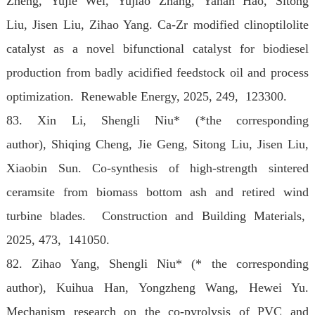
Zheng, Yujie Wei, Yujiao Zhang, Yanan Hao, Sitong
Liu, Jisen Liu, Zihao Yang. Ca-Zr modified clinoptilolite
catalyst as a novel bifunctional catalyst for biodiesel
production from badly acidified feedstock oil and process
optimization. Renewable Energy, 2025, 249, 123300.
83. Xin Li, Shengli Niu* (*the corresponding
author), Shiqing Cheng, Jie Geng, Sitong Liu, Jisen Liu,
Xiaobin Sun. Co-synthesis of high-strength sintered
ceramsite from biomass bottom ash and retired wind
turbine blades. Construction and Building Materials,
2025, 473, 141050.
82. Zihao Yang, Shengli Niu* (* the corresponding
author), Kuihua Han, Yongzheng Wang, Hewei Yu.
Mechanism research on the co-pyrolysis of PVC and