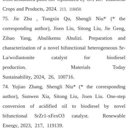
Crops and Products
, 2024
, 213, 118450.
75. Jie Zhu , Tongxin Qu, Shengli Niu* (* the
corresponding author), Jisen Liu, Sitong Liu, Jie Geng,
Zihao Yang, Abulikemu Abulizi. Preparation and
characterization of a novel bifunctional heterogeneous Sr-
La/wollastonite catalyst for biodiesel
production. Materials Today
Sustainability
, 2024
, 26, 100716.
74. Yujiao Zhang, Shengli Niu* (* the corresponding
author), Sunwen Xia, Sitong Liu, Jisen Liu. One-step
conversion of acidified oil to biodiesel by novel
bifunctional SrZr1-xFexO3 catalyst. Renewable
Energy
, 2023
, 217, 119139.