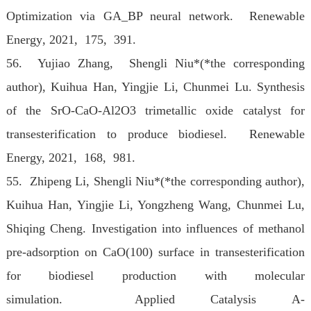
Optimization via GA_BP neural network. Renewable
Energy
, 2021
, 175, 391.
56. Yujiao Zhang, Shengli Niu*(*the corresponding
author), Kuihua Han, Yingjie Li, Chunmei Lu. Synthesis
of the SrO-CaO-Al2O3 trimetallic oxide catalyst for
transesterification to produce biodiesel. Renewable
Energy
, 2021, 168, 981.
55. Zhipeng Li, Shengli Niu*(*the corresponding author),
Kuihua Han, Yingjie Li, Yongzheng Wang, Chunmei Lu,
Shiqing Cheng. Investigation into influences of methanol
pre-adsorption on CaO(100) surface in transesterification
for biodiesel production with molecular
simulation. Applied Catalysis A-