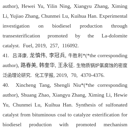
author), Hewei Yu, Yilin Ning, Xiangyu Zhang, Ximing
Li, Yujiao Zhang, Chunmei Lu, Kuihua Han. Experimental
investigation on biodiesel production through
transesterification promoted by the La-dolomite
catalyst. Fuel
, 2019, 257, 116092.
41.
龙慎伟, 李冠兵,
*(*the corresponding
吕泽康,
牛胜利
author), 路春美, 韩奎华, 王永征.
生物质锅炉氯腐蚀的密度
.
, 2019, 70, 4370-4376.
泛函理论研究
化工学报
40. Xincheng Tang, Shengli Niu*(*the corresponding
author), Shuang Zhao, Xiangyu Zhang, Ximing Li, Hewie
Yu, Chunmei Lu, Kuihua Han. Synthesis of sulfonated
catalyst from bituminous coal to catalyze esterification for
biodiesel production with promoted mechanism