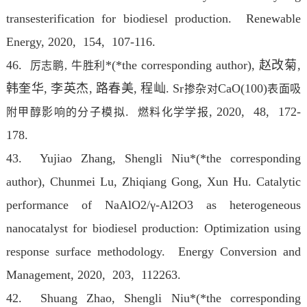
transesterification for biodiesel production. Renewable
Energy
, 2020, 154, 107-116.
46.
*(*the corresponding author), 赵改菊,
厉志鹏,
牛胜利
韩奎华, 李英杰, 路春美, 程屾. Sr
CaO(100)
掺杂对
表面吸
.
, 2020, 48, 172-
附甲醇影响的分子模拟
燃料化学学报
178.
43. Yujiao Zhang, Shengli Niu*(*the corresponding
author), Chunmei Lu, Zhiqiang Gong, Xun Hu. Catalytic
performance of NaAlO2/γ-Al2O3 as heterogeneous
nanocatalyst for biodiesel production: Optimization using
response surface methodology. Energy Conversion and
Management
, 2020, 203, 112263.
42. Shuang Zhao, Shengli Niu*(*the corresponding