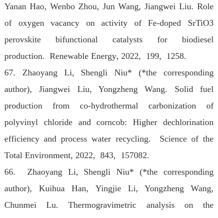
Yanan Hao, Wenbo Zhou, Jun Wang, Jiangwei Liu. Role
of oxygen vacancy on activity of Fe-doped SrTiO3
perovskite bifunctional catalysts for biodiesel
production. Renewable Energy
, 2022
, 199, 1258.
67. Zhaoyang Li, Shengli Niu* (*the corresponding
author), Jiangwei Liu, Yongzheng Wang. Solid fuel
production from co-hydrothermal carbonization of
polyvinyl chloride and corncob: Higher dechlorination
efficiency and process water recycling. Science of the
Total Environment
, 2022
, 843, 157082.
66. Zhaoyang Li, Shengli Niu* (*the corresponding
author), Kuihua Han, Yingjie Li, Yongzheng Wang,
Chunmei Lu. Thermogravimetric analysis on the