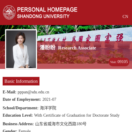
CN
潘盼盼
Research Associate
09105
Visit:
Basic Information
E-Mail:
pppan@sdu.edu.cn
Date of Employment:
2021-07
School/Department:
海洋学院
Education Level:
With Certificate of Graduation for Doctorate Study
Business Address:
山东省威海市文化西路180号
Gender:
Female