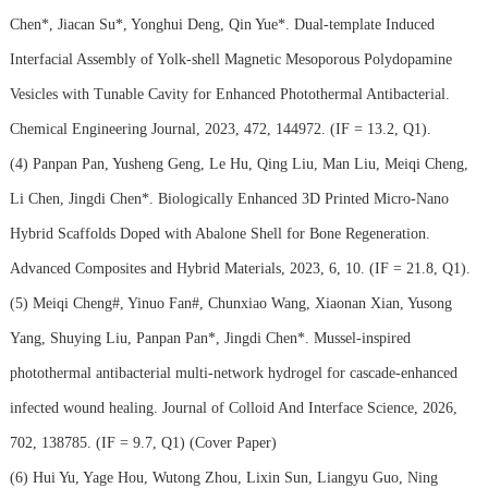
Chen*, Jiacan Su*, Yonghui Deng, Qin Yue*. Dual-template Induced
Interfacial Assembly of Yolk-shell Magnetic Mesoporous Polydopamine
Vesicles with Tunable Cavity for Enhanced Photothermal Antibacterial.
Chemical Engineering Journal, 2023, 472, 144972. (IF = 13.2, Q1).
(4)
Panpan Pan, Yusheng Geng, Le Hu, Qing Liu, Man Liu, Meiqi Cheng,
Li Chen, Jingdi Chen*. Biologically Enhanced 3D Printed Micro-Nano
Hybrid Scaffolds Doped with Abalone Shell for Bone Regeneration.
Advanced Composites and Hybrid Materials, 2023, 6, 10. (IF = 21.8, Q1).
(5)
Meiqi Cheng#, Yinuo Fan#, Chunxiao Wang, Xiaonan Xian, Yusong
Yang, Shuying Liu, Panpan Pan*, Jingdi Chen*. Mussel-inspired
photothermal antibacterial multi-network hydrogel for cascade-enhanced
infected wound healing. Journal of Colloid And Interface Science, 2026,
702, 138785. (IF = 9.7, Q1) (Cover Paper)
(6)
Hui Yu, Yage Hou, Wutong Zhou, Lixin Sun, Liangyu Guo, Ning