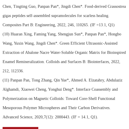
Chen, Tingting Guo, Panpan Pan*, Jingdi Chen*. Food-derived Crassostrea
gigas peptides self-assembled supramolecules for scarless healing.
Composites Part B: Engineering, 2022, 246, 110265. (IF =13.1, Q1)
(10)
Huaran Xing, Faming Yang, Shengjun Sun*, Panpan Pan*, Hongbo
Wang, Yuxin Wang, Jingdi Chen*. Green Efficient Ultrasonic-Assisted
Extraction of Abalone Nacre Water-Soluble Organic Matrix for Bioinspired
Enamel Remineralization. Colloids and Surfaces B: Biointerfaces, 2022,
212, 112336.
(11)
Panpan Pan, Tong Zhang, Qin Yue*, Ahmed A. Elzatahry, Abdulaziz
Alghamdi, Xiaowei Cheng, Yonghui Deng*. Interface Coassembly and
Polymerization on Magnetic Colloids: Toward Core-Shell Functional
Mesoporous Polymer Microspheres and Their Carbon Derivatives.
Advanced Science, 2020,7(12): 2000443. (IF = 14.1, Q1).