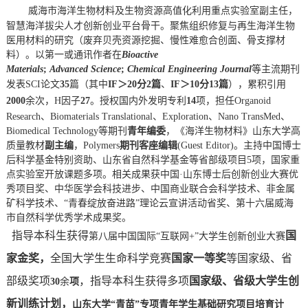
威海市海洋生物材料及生物资源高值化利用重点实验室
副主任
，
智慧海洋拔尖人才创新创业平台骨干。
聚焦组织修复与再生海洋生物
医用材料的研究（废弃贝壳资源挖掘、慢性难愈合创面、骨支撑材
料）
。
以第一或通讯作者在
Bioactive
Materials
;
Adv
anced
Sci
ence
;
Chemical Engineering Journal
等
主
流期刊
发表
SCI
论文
35
篇
（其中
IF
＞
20
分
2
篇
、
IF
＞
1
0
分
13
篇
）
，
累积
引用
2000
余次，
H
因子
27
。
授权
国
内外
发明专利
14
项，担任
Organoid
Research
、
Biomaterials Translational
、
Exploration
、
Nano TransMed
、
Biomedical Technology
等期刊
青年编委
，
《海洋生物材料》山东大学高
质量教材
副主编
，
Polymers
期刊客座编辑
(Guest Editor)
。
主持
中国博士
后科学基金特别资助
、
山东省自然科学基金
等省部级项目
5
项
，国家重
点实验室开放课题多项。
相关成果获
中国
·
山东博士后创新创业大赛
优
秀项目奖
、
中华医学会科技进步
、
中国商业联合会科学技术
、非金属
矿科学技术、
“青春绽放奋进路”理论云宣讲活动省奖、
第十六届威海
市自然科学优秀学术成果奖
。
指导本科生
获得
国
第八届中国国际
“互联网
+
”大学生创新创业大赛
家
金
奖
，
全国大学生生命科学竞赛
国家一等奖
等
国家级
、
省
部级
奖项
，
指导本科生获得多项
国家级、省级
大学生创
30
余
项
新训练计划，
山东大学
“青苗”专项青年学生基础研究项目培育计