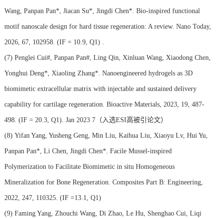
Wang, Panpan Pan*, Jiacan Su*, Jingdi Chen*. Bio-inspired functional
motif nanoscale design for hard tissue regeneration: A review. Nano Today,
2026, 67, 102958. (IF = 10.9, Q1) .
(7)
Penglei Cui#, Panpan Pan#, Ling Qin, Xinluan Wang, Xiaodong Chen,
Yonghui Deng*, Xiaoling Zhang*. Nanoengineered hydrogels as 3D
biomimetic extracellular matrix with injectable and sustained delivery
capability for cartilage regeneration. Bioactive Materials, 2023, 19, 487-
498. (IF = 20.3, Q1). Jan 2023 7（入选ESI高被引论文）
(8)
Yifan Yang, Yusheng Geng, Min Liu, Kaihua Liu, Xiaoyu Lv, Hui Yu,
Panpan Pan*, Li Chen, Jingdi Chen*. Facile Mussel-inspired
Polymerization to Facilitate Biomimetic in situ Homogeneous
Mineralization for Bone Regeneration. Composites Part B: Engineering,
2022, 247, 110325. (IF =13.1, Q1)
(9)
Faming Yang, Zhouchi Wang, Di Zhao, Le Hu, Shenghao Cui, Liqi