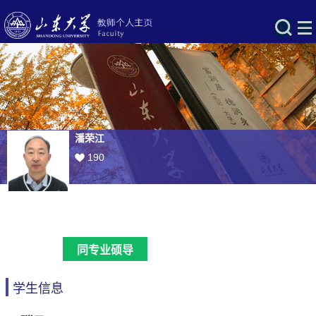
潘荣江
190
同专业硕导
学生信息