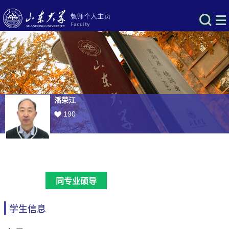
潘荣江
190
同专业硕导
学生信息