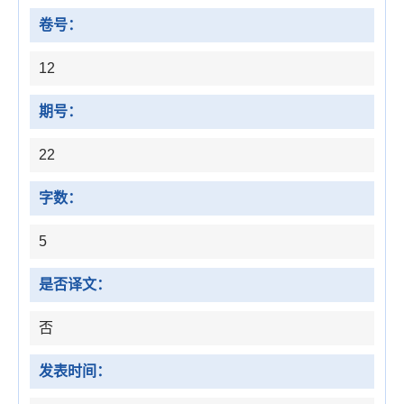
卷号：
12
期号：
22
字数：
5
是否译文：
否
发表时间：