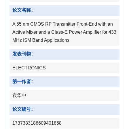
论文名称：
A 55 nm CMOS RF Transmitter Front-End with an
Active Mixer and a Class-E Power Amplifier for 433
MHz ISM Band Applications
发表刊物：
ELECTRONICS
第一作者：
袁华中
论文编号：
1737383186609401858