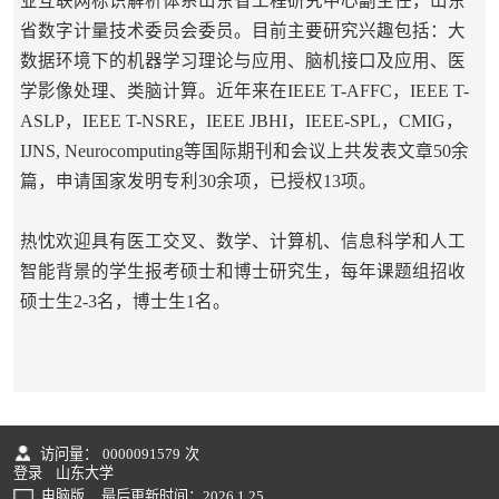
业互联网标识解析体系山东省工程研究中心副主任，
山东
省数字计量技术委员会委员
。目前主要研究兴趣包括：大
数据环境下的机器学习理论与应用、脑机接口及应用、医
学影像处理、类脑计算。近年来在IEEE T-AFFC，IEEE T-
ASLP，IEEE T-NSRE，IEEE JBHI，IEEE-SPL，CMIG，
IJNS, Neurocomputing等国际期刊和会议上共发表文章50余
篇，申请国家发明专利30余项，已授权13项。
热忱欢迎具有医工交叉、数学、计算机、信息科学和人工
智能背景的学生报考硕士和博士研究生，每年课题组招收
硕士生2-3名，博士生1名。
访问量：
0000091579
次
登录
山东大学
电脑版
最后更新时间：
2026
.
1
.
25